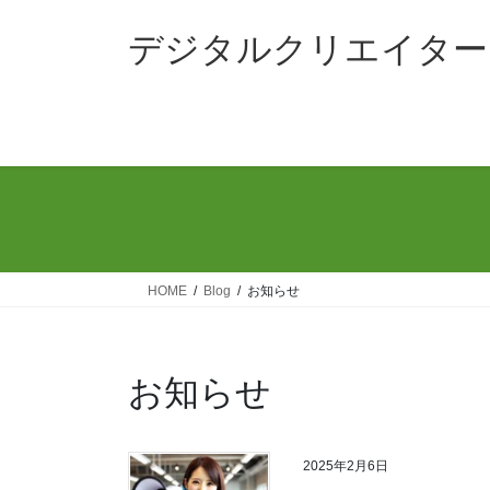
コ
ナ
ン
ビ
デジタルクリエイター
テ
ゲ
ン
ー
ツ
シ
へ
ョ
ス
ン
キ
に
ッ
移
プ
動
HOME
Blog
お知らせ
お知らせ
2025年2月6日