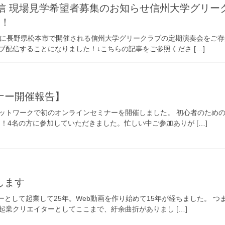
イブ配信 現場見学希望者募集のお知らせ信州大学グリー
集！
）に長野県松本市で開催される信州大学グリークラブの定期演奏会をご
ライブ配信することになりました！↓こちらの記事をご参照くださ […]
ナー開催報告】
ットワークで初のオンラインセミナーを開催しました。 初心者のための
！4名の方に参加していただきました。忙しい中ご参加ありが […]
します
ーとして起業して25年。Web動画を作り始めて15年が経ちました。 
起業クリエイターとしてここまで、紆余曲折がありまし […]