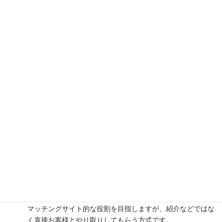
売り込んでくるクリエイターの多さから、私のスキルが役に立つ
かもしれないと、このサイトを立ち上げた次第です。
ここまで聞いて「何をきれいごとを言っているんだ」と思われる
かもしれませんが、もちろん「慈善事業」をするつもりはないで
す。
ビジネスとは、人の役に立てて初めて成立するもの。
私の経験とスキルが、誰かの役に立てれば、それは私のブランド
価値も上がることになります。
Give &Take なわけです。
最初にGiveしないとダメなんです。
ということで、下心も入りつつクリエイターのみなさんのお役に
立てるよう以下のサービスをこのサイトで提供してまいります。
クリエイターの紹介（もちろん無料）
マッチングサイト的な役割を目指しますが、紹介などではな
く直接お客様とやり取りしてもらう方式です。