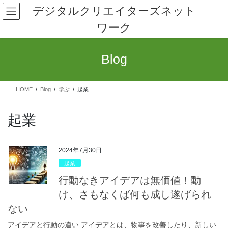
コ
ナ
デジタルクリエイターズネット
ン
ビ
ワーク
テ
ゲ
ン
ー
ツ
シ
Blog
へ
ョ
ス
ン
キ
に
HOME
Blog
学ぶ
起業
ッ
移
プ
動
起業
2024年7月30日
起業
行動なきアイデアは無価値！動
け、さもなくば何も成し遂げられ
ない
アイデアと行動の違い アイデアとは、物事を改善したり、新しい