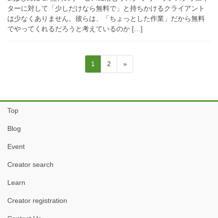
ターに対して「少しだけなら無料で」と持ちかけるクライアント
は少なくありません。彼らは、「ちょっとした作業」だから無料
でやってくれるだろうと考えているのか […]
投
固
固
1
2
»
稿
定
定
ペ
ペ
の
ー
ー
ペ
ジ
ジ
Top
ー
Blog
ジ
送
Event
り
Creator search
Learn
Creator registration