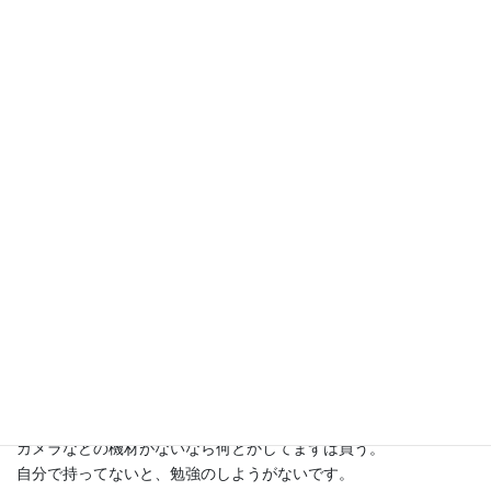
仕事場で勉強しちゃダメですからね。
カメラの使い方、スイッチャーの使い方、配線の仕方など、教え
れば小学５年生でもできることです。
やることなんてどの現場も同じなんです。
ライブ配信したり撮影するだけ。
ハード的なものはどの現場も大差ないです。
フリーランスのクリエイターなら、日々のスキルアップを呼吸す
るように当たり前にやっていかないとね。
常に成長していくことが大事なんです。
結局、クリエイティブな仕事の本質は、基礎力を磨き続け、新し
いアイデアを生み出す力にあると私は思います。
あなたは勉強してますか？
自分の時間の中で、どれだけ勉強の時間を確保できるかが、クリ
エイターの分かれ道です。
カメラなどの機材がないなら何とかしてまずは買う。
自分で持ってないと、勉強のしようがないです。