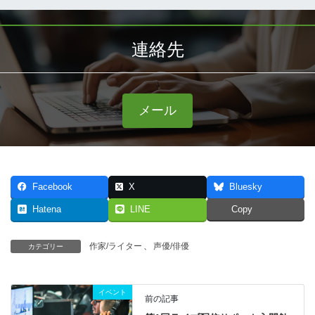
連絡先
メール
Facebook
X
Bluesky
Hatena
LINE
Copy
作家/ライター
、
声優/俳優
カテゴリー
イベント
前の記事