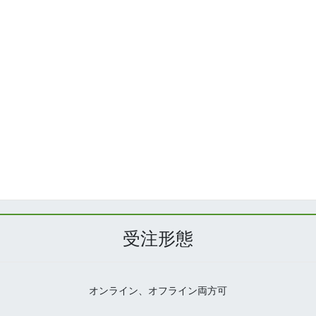
中島 敦 アンソロジー
audiobook.jp
方丈記
audiobook.jp
泥棒と若殿
audiobook.jp
金の輪
受注形態
オンライン、オフライン両方可