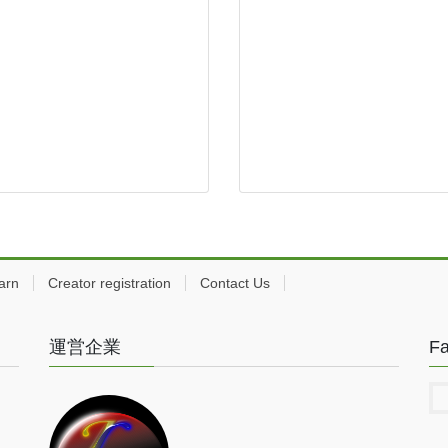
arn
Creator registration
Contact Us
運営企業
F